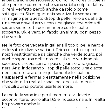
la pancia ed è ben foderato, quindi non crea problemi
alle persone come me che sono subito colpite dal mal
di reni! Perfetto perciò anche da solo o come
sottogiacca. Sia elegante sia sportiva. La scena che
immagino per questo di top di pelle nero è quella di
una cena dove si arriva con una giacca che prima di
sedersi viene tolta per rimanere con le spalle
scoperte. Ok, è vero. Mi faccio un film su ogni pezzo
che vendo.
Nelle foto che vedete in galleria, il top di pelle nero è
indossato in diverse varianti. Prima di tutto sopra i
nostri vestiti/camicie sia bianche che verde scuro, poi
anche sopra una delle nostre t-shirt in versione più
sportiva o ancora con un paio di jeans e una giacca
nera. Anzi, indossando il top di pelle sotto una giacca
nera, potete usare tranquillamente le spalline
trasparenti e fermarlo esattamente nella posizione
che volete. In realtà le spalline sono totalmente
invisibili quindi potete usarle sempre.
La modella sono io e per il momento vi dovete
accontentare. Sono alta 1,65 e indosso una S. In realtà
ho provato anche la L.