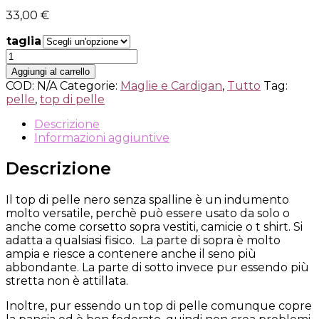
33,00
€
taglia
Svuota
TOP
DI
Aggiungi al carrello
PELLE
COD:
N/A
Categorie:
Maglie e Cardigan
,
Tutto
Tag:
quantità
pelle
,
top di pelle
Descrizione
Informazioni aggiuntive
Descrizione
Il top di pelle nero senza spalline è un indumento
molto versatile, perchè può essere usato da solo o
anche come corsetto sopra vestiti, camicie o t shirt. Si
adatta a qualsiasi fisico. La parte di sopra è molto
ampia e riesce a contenere anche il seno più
abbondante. La parte di sotto invece pur essendo più
stretta non è attillata.
Inoltre, pur essendo un top di pelle comunque copre