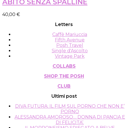
ha
ABITO SENZA SPALLINE
pagina
più
del
varianti.
40,00
€
prodotto
Le
opzioni
Letters
possono
essere
Caffè Mariuccia
scelte
Fifth Avenue
nella
Posh Travel
pagina
Single d'Ascolto
del
Vintage Park
prodotto
COLLABS
SHOP THE POSH
CLUB
Ultimi post
DIVA FUTURA: IL FILM SUL PORNO CHE NON E’
PORNO
ALESSANDRA AMOROSO… DONNA DI PANCIA E
DI FELICITA’.
IL MORRONEISMO SPIEGATO A BELVE