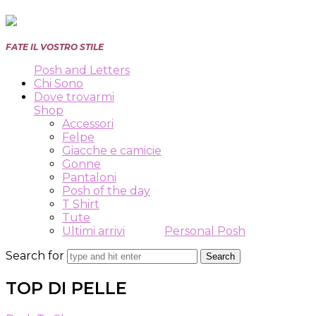
Posh
FATE IL VOSTRO STILE
and
Posh and Letters
Letters
Chi Sono
Dove trovarmi
Shop
Accessori
Felpe
Giacche e camicie
Gonne
Pantaloni
Posh of the day
T Shirt
Tute
Ultimi arrivi
Personal Posh
Search for
TOP DI PELLE