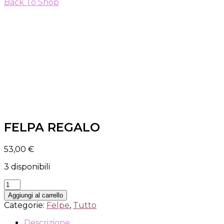
Back To Shop
FELPA REGALO
53,00
€
3 disponibili
FELPA
REGALO
Aggiungi al carrello
quantità
Categorie:
Felpe
,
Tutto
Descrizione