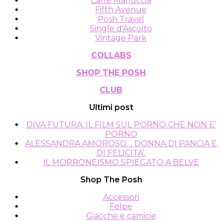
Caffè Mariuccia
scelte
Fifth Avenue
nella
Posh Travel
pagina
Single d'Ascolto
del
Vintage Park
prodotto
COLLABS
SHOP THE POSH
CLUB
Ultimi post
DIVA FUTURA: IL FILM SUL PORNO CHE NON E’
PORNO
ALESSANDRA AMOROSO… DONNA DI PANCIA E
DI FELICITA’.
IL MORRONEISMO SPIEGATO A BELVE
Shop The Posh
Accessori
Felpe
Giacche e camicie