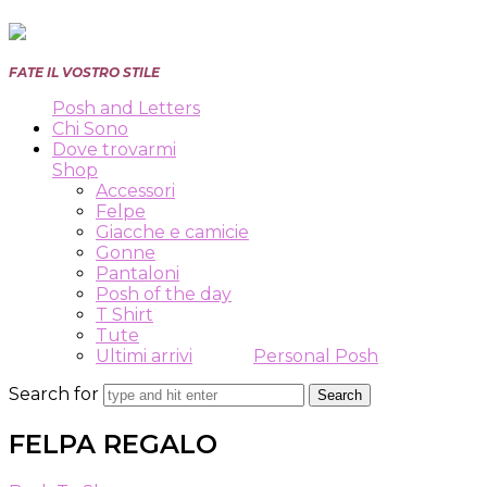
Posh
FATE IL VOSTRO STILE
and
Posh and Letters
Letters
Chi Sono
Dove trovarmi
Shop
Accessori
Felpe
Giacche e camicie
Gonne
Pantaloni
Posh of the day
T Shirt
Tute
Ultimi arrivi
Personal Posh
Search for
FELPA REGALO