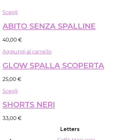
Questo
Scegli
prodotto
ha
ABITO SENZA SPALLINE
più
varianti.
40,00
€
Le
opzioni
Aggiungi al carrello
possono
essere
GLOW SPALLA SCOPERTA
scelte
nella
pagina
25,00
€
del
prodotto
Questo
Scegli
prodotto
ha
SHORTS NERI
più
varianti.
33,00
€
Le
opzioni
Letters
possono
essere