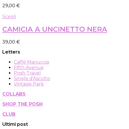
varianti.
pagina
29,00
€
Le
del
opzioni
prodotto
Questo
Scegli
possono
prodotto
essere
ha
CAMICIA A UNCINETTO NERA
scelte
più
nella
varianti.
pagina
39,00
€
Le
del
opzioni
prodotto
Letters
possono
essere
Caffè Mariuccia
scelte
Fifth Avenue
nella
Posh Travel
pagina
Single d'Ascolto
del
Vintage Park
prodotto
COLLABS
SHOP THE POSH
CLUB
Ultimi post