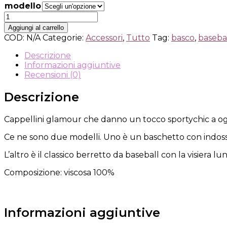
modello
Svuota
MYFANCYHAT
quantità
Aggiungi al carrello
COD:
N/A
Categorie:
Accessori
,
Tutto
Tag:
basco
,
baseba
Descrizione
Informazioni aggiuntive
Recensioni (0)
Descrizione
Cappellini glamour che danno un tocco sportychic a og
Ce ne sono due modelli. Uno è un baschetto con indossabi
L’altro è il classico berretto da baseball con la visiera 
Composizione: viscosa 100%
Informazioni aggiuntive