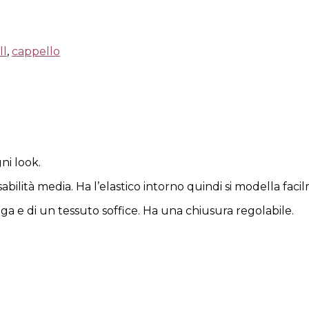
ll
,
cappello
ni look.
lità media. Ha l’elastico intorno quindi si modella facil
lunga e di un tessuto soffice. Ha una chiusura regolabile.