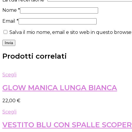
Nome
*
Email
*
Salva il mio nome, email e sito web in questo brows
Prodotti correlati
Questo
Scegli
prodotto
ha
GLOW MANICA LUNGA BIANCA
più
varianti.
22,00
€
Le
opzioni
Questo
Scegli
possono
prodotto
essere
ha
VESTITO BLU CON SPALLE SCOPE
scelte
più
nella