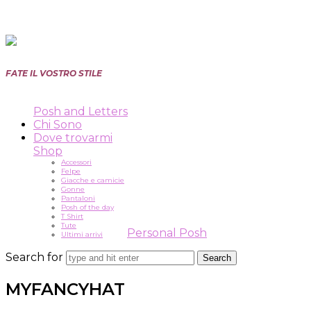
Posh
FATE IL VOSTRO STILE
and
Posh and Letters
Letters
Chi Sono
Dove trovarmi
Shop
Accessori
Felpe
Giacche e camicie
Gonne
Pantaloni
Posh of the day
T Shirt
Tute
Personal Posh
Ultimi arrivi
Search for
MYFANCYHAT