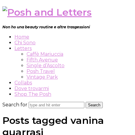
Posh
and
Non ho una beauty routine e altre trasgessioni
Letters
Home
Chi Sono
Letters
Caffè Mariuccia
Fifth Avenue
Single d’Ascolto
Posh Travel
Vintage Park
Collabs
Dove trovarmi
Shop The Posh
Search for
Posts tagged
vanina
guarrasi